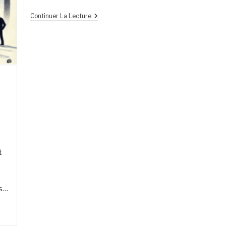
Continuer La Lecture
t
és…