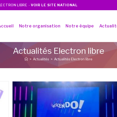
ÉLECTRON LIBRE -
VOIR LE SITE NATIONAL
Accueil
Notre organisation
Notre équipe
Actuali
Actualités Electron libre
>
Actualités
>
Actualités Electron libre