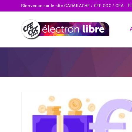
Bienvenue sur le site CADARACHE / CFE CGC / CEA - 